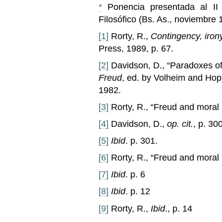
*
Ponencia presentada al II 
Filosófico (Bs. As., noviembre 
[1]
Rorty, R.,
Contingency, irony
Press, 1989, p. 67.
[2]
Davidson, D., “Paradoxes of 
Freud
, ed. by Volheim and Hop
1982.
[3]
Rorty, R., “Freud and moral r
[4]
Davidson, D.,
op. cit.
, p. 300
[5]
Ibid
. p. 301.
[6]
Rorty, R., “Freud and moral r
[7]
Ibid
. p. 6
[8]
Ibid
. p. 12
[9]
Rorty, R.,
Ibid
., p. 14