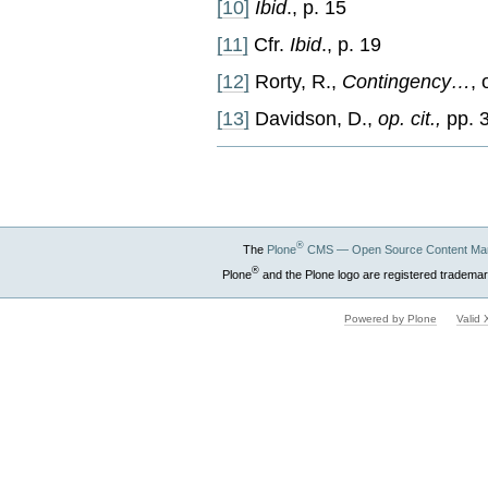
[10]
Ibid
., p. 15
[11]
Cfr.
Ibid
., p. 19
[12]
Rorty, R.,
Contingency…
, 
[13]
Davidson, D.,
op. cit.,
pp. 
Document
Actions
®
The
Plone
CMS — Open Source Content Ma
®
Plone
and the Plone logo are registered trademar
Powered by Plone
Valid