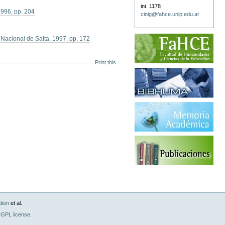
int. 1178
1996, pp. 204
cinig@fahce.unlp.edu.ar
 Nacional de Salta, 1997. pp. 172
Print this
tion
et al.
GPL license
.