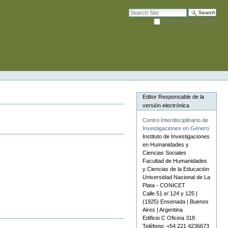
Search Site
only in current section
Advanced Search…
Editor Responsable de la
versión electrónica
Centro Interdisciplinario de
Investigaciones en Género
Instituto de Investigaciones
en Humanidades y
Ciencias Sociales
Facultad de Humanidades
y Ciencias de la Educación
Universidad Nacional de La
Plata - CONICET
Calle 51 e/ 124 y 125 |
(1925) Ensenada | Buenos
Aires | Argentina
Edificio C Oficina 318
Teléfono: +54 221 4236673