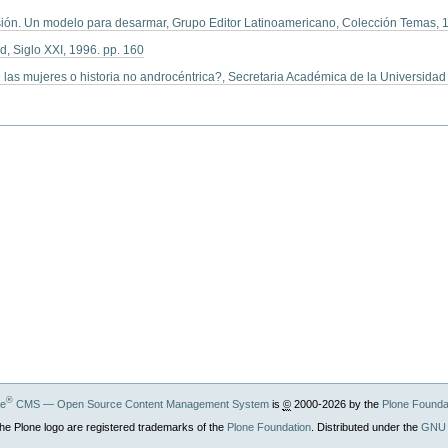
usión. Un modelo para desarmar, Grupo Editor Latinoamericano, Colección Temas, 
id, Siglo XXI, 1996. pp. 160
e las mujeres o historia no androcéntrica?, Secretaria Académica de la Universidad
®
ne
CMS — Open Source Content Management System
is
©
2000-2026 by the
Plone Founda
he Plone logo are registered trademarks of the
Plone Foundation
. Distributed under the
GNU 