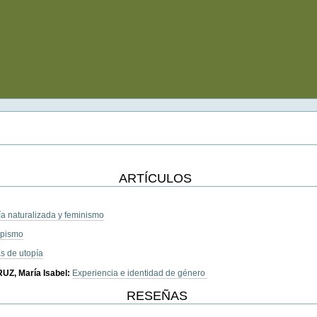
ARTÍCULOS
gía naturalizada y feminismo
opismo
s de utopía
RUZ,
María Isabel:
Experiencia e identidad de género
RESEÑAS