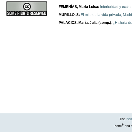
FEMENÍAS,
María Luisa:
Inferioridad y excl
MURILLO, S:
El mito de la vida privada, Madr
PALACIOS, María. Julia (comp.)
:
¿Historia d
Document
Actions
The
Plo
®
Plone
and t